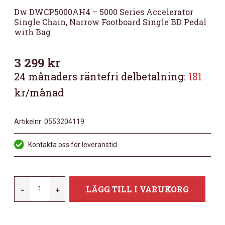
Dw DWCP5000AH4 – 5000 Series Accelerator
Single Chain, Narrow Footboard Single BD Pedal
with Bag
3 299
kr
24 månaders räntefri delbetalning:
181
kr/månad
Artikelnr:
0553204119
Kontakta oss för leveranstid
DW
-
+
LÄGG TILL I VARUKORG
DWCP5000AH4
-
5000