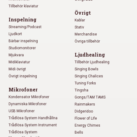
Tillbehör klaviatur
Övrigt
Inspelning
Kablar
Streaming/Podcast
Stativ
Ljudkort
Merchandise
Bärbar inspelning
Övriga tillbehör
Studiomonitorer
Ljudhealing
Mjukvara
Midiklaviatur
Tillbehör Ljudhealing
Midi övrigt
Singing Bowls
Övrigt inspelning
Singing Chalices
Tuning Forks
Mikrofoner
Tingsha
Kondensator Mikrofoner
Gongs/TAM TAMS
Dynamiska Mikrofoner
Rainmakers
USB Mikrofoner
Didgeridoo
Trådlösa System Handhållna
Flower of Life
Trådlösa System Instrument
Energy Chimes
Trådlösa System
Bells