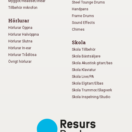
Myggor/Headset/Inear
Steel Tounge Drums
Tillbehör mikrofon
Handpans
Frame Drums
Hörlurar
Sound Effects
Hörlurar Öppna
Chimes
Hörlurar Halvöppna
Hörlurar Slutna
Skola
Hörlurar In-ear
Skola Tillbehör
Hörlurar Trådlösa
Skola Bästsäljare
Övrigt hörlurar
Skola Akustisk gitarr/bas
Skola Klaviatur
Skola Live/PA
Skola Elgitarr/Elbas
Skola Trummor/Slagverk
Skola Inspelning/Studio