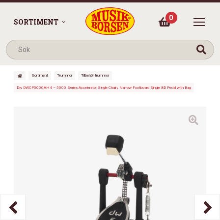
0
SORTIMENT
Sortiment
Trummor
Tillbehör trummor
Dw DWCP5000AH4 – 5000 Series Accelerator Single Chain, Narrow Footboard Single BD Pedal with Bag