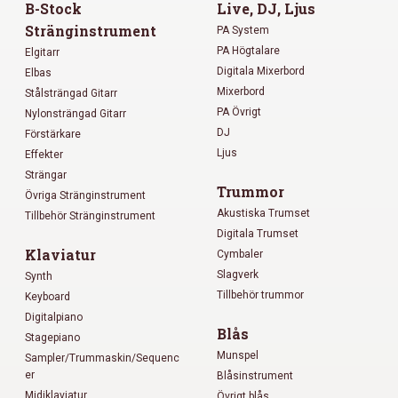
B-Stock
Live, DJ, Ljus
Stränginstrument
PA System
PA Högtalare
Elgitarr
Digitala Mixerbord
Elbas
Mixerbord
Stålsträngad Gitarr
PA Övrigt
Nylonsträngad Gitarr
DJ
Förstärkare
Ljus
Effekter
Strängar
Trummor
Övriga Stränginstrument
Akustiska Trumset
Tillbehör Stränginstrument
Digitala Trumset
Klaviatur
Cymbaler
Slagverk
Synth
Tillbehör trummor
Keyboard
Digitalpiano
Blås
Stagepiano
Munspel
Sampler/Trummaskin/Sequenc
er
Blåsinstrument
Midiklaviatur
Övrigt blås