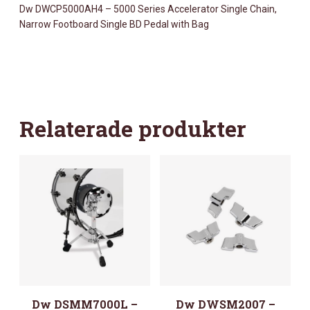
Dw DWCP5000AH4 – 5000 Series Accelerator Single Chain,
SERIES
Narrow Footboard Single BD Pedal with Bag
ACCELERATOR
SINGLE
CHAIN,
NARROW
FOOTBOARD
SINGLE
Relaterade produkter
BD
PEDAL
WITH
BAG
MÄNGD
Dw DSMM7000L –
Dw DWSM2007 –