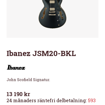
Ibanez JSM20-BKL
John Scofield Signatur.
13 190
kr
24 månaders räntefri delbetalning:
593