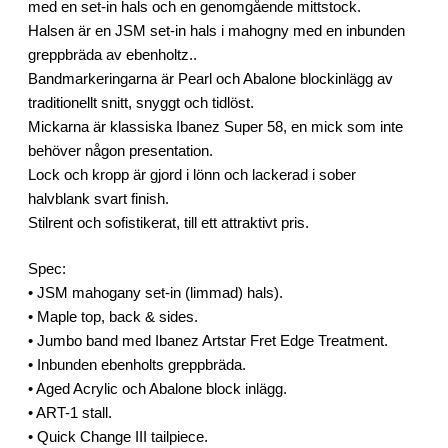
med en set-in hals och en genomgående mittstock.
Halsen är en JSM set-in hals i mahogny med en inbunden
greppbräda av ebenholtz..
Bandmarkeringarna är Pearl och Abalone blockinlägg av
traditionellt snitt, snyggt och tidlöst.
Mickarna är klassiska Ibanez Super 58, en mick som inte
behöver någon presentation.
Lock och kropp är gjord i lönn och lackerad i sober
halvblank svart finish.
Stilrent och sofistikerat, till ett attraktivt pris.
Spec:
• JSM mahogany set-in (limmad) hals).
• Maple top, back & sides.
• Jumbo band med Ibanez Artstar Fret Edge Treatment.
• Inbunden ebenholts greppbräda.
• Aged Acrylic och Abalone block inlägg.
• ART-1 stall.
• Quick Change III tailpiece.