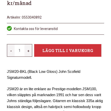
kr/månad
Artikelnr:
0553040892
Kontakta oss för leveranstid
IBANEZ
-
+
LÄGG TILL I VARUKORG
JSM20-
BKL
MÄNGD
JSM20-BKL (Black Low Gloss) John Scofield
Signaturmodell.
JSM20 är en lite enklare av Prestige-modellen JSM100,
vilken släpptes på marknaden 1991 och har sen dess varit
Johns ständiga följeslagare. Gitarren en klassisk 335a aktig
klassisk design, alltså en halvtjock semi-hollowbody kropp