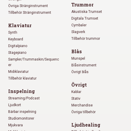
Trummor
Övriga Stränginstrument
Akustiska Trumset
Tillbehör Stränginstrument
Digitala Trumset
Klaviatur
Cymbaler
Slagverk
Synth
Tillbehör trummor
Keyboard
Digitalpiano
Blås
Stagepiano
Munspel
Sampler/Trummaskin/Sequenc
er
Blåsinstrument
Midiklaviatur
Övrigt blås
Tillbehör klaviatur
Övrigt
Inspelning
Kablar
Streaming/Podcast
Stativ
Ljudkort
Merchandise
Bärbar inspelning
Övriga tillbehör
Studiomonitorer
Ljudhealing
Mjukvara