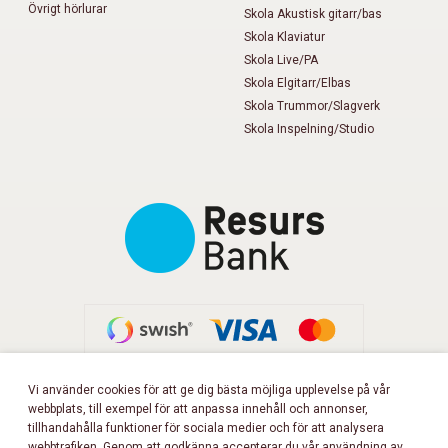
Övrigt hörlurar
Skola Akustisk gitarr/bas
Skola Klaviatur
Skola Live/PA
Skola Elgitarr/Elbas
Skola Trummor/Slagverk
Skola Inspelning/Studio
Vi använder cookies för att ge dig bästa möjliga upplevelse på vår
webbplats, till exempel för att anpassa innehåll och annonser,
FÖLJ OSS PÅ FACEBOOK!
tillhandahålla funktioner för sociala medier och för att analysera
webbtrafiken. Genom att godkänna accepterar du vår användning av