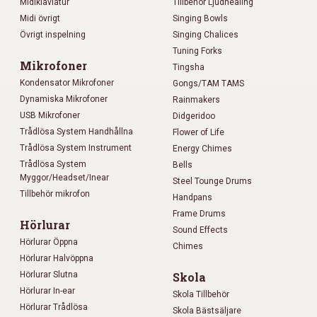
Midiklaviatur
Tillbehör Ljudhealing
Midi övrigt
Singing Bowls
Övrigt inspelning
Singing Chalices
Tuning Forks
Mikrofoner
Tingsha
Kondensator Mikrofoner
Gongs/TAM TAMS
Dynamiska Mikrofoner
Rainmakers
USB Mikrofoner
Didgeridoo
Trådlösa System Handhållna
Flower of Life
Trådlösa System Instrument
Energy Chimes
Trådlösa System
Bells
Myggor/Headset/Inear
Steel Tounge Drums
Tillbehör mikrofon
Handpans
Frame Drums
Hörlurar
Sound Effects
Hörlurar Öppna
Chimes
Hörlurar Halvöppna
Hörlurar Slutna
Skola
Hörlurar In-ear
Skola Tillbehör
Hörlurar Trådlösa
Skola Bästsäljare