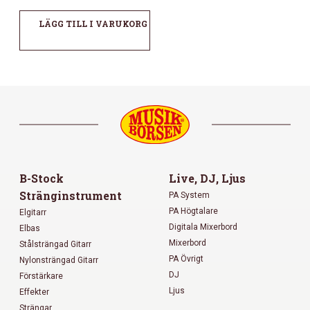
LÄGG TILL I VARUKORG
B-Stock
Live, DJ, Ljus
Stränginstrument
PA System
PA Högtalare
Elgitarr
Digitala Mixerbord
Elbas
Mixerbord
Stålsträngad Gitarr
PA Övrigt
Nylonsträngad Gitarr
DJ
Förstärkare
Ljus
Effekter
Strängar