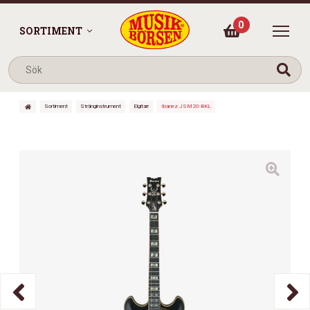
0
SORTIMENT
Sortiment
Stränginstrument
Elgitarr
Ibanez JSM20-BKL